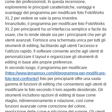
come dei professionisti. In questa recensione,
esploreremo le principali caratteristiche, vantaggi e
svantaggi del programma per modificare foto FotoWorks
XL 2 per vedere se vale la pena investire.
Innanzitutto, il programma per modificare foto FotoWorks
XL 2 per principianti ha un'interfaccia semplice e facile da
usare, che lo rende ideale sia per i principianti che per gli
utenti avanzati. Fornisce una schermata unica per tutti gli
strumenti di editing, facilitando agli utenti l'accesso e
l'utilizzo rapido. Il software consente anche agli utenti di
personalizzare il layout e organizzare gli strumenti di
editing in base alle proprie preferenze.
In secondo luogo, il programma per modificare
(
https://www.terraproxx.com/it/programma-per-modificare-
foto-test-confronto/
) foto per principianti offre una vasta
gamma di funzioni di editing che consentono agli utenti di
modificare le foto secondo il loro aspetto desiderato. Gli
strumenti includono opzioni di editing di base come
ritaglio, ridimensionamento e rotazione, così come
funzioni avanzate come correzione del colore,
regolazione delle curve e riduzione del rumore. Gli utenti