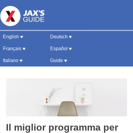
English
Deutsch
Migliori programmi per
Français
Español
modificare foto
Guida 2026
Italiano
Guide
Il miglior programma per